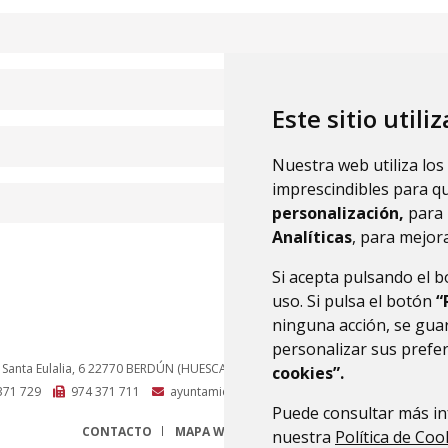
Este sitio utili
Nuestra web utiliza los
imprescindibles para q
personalización,
para 
Analíticas
, para mejora
Si acepta pulsando el 
uso. Si pulsa el botón
“
ninguna acción, se guar
personalizar sus prefe
 Santa Eulalia, 6
22770
BERDÚN (HUESCA)
- ARAGÓN
(ESPAÑA)
cookies”.
371 729
974 371 711
ayuntamiento@canaldeberdun.es
Puede consultar más in
CONTACTO
MAPA WEB
AVISO LEGAL
PROTECCIÓN 
nuestra
Política de Coo