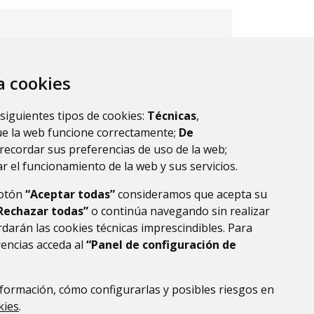
za cookies
 siguientes tipos de cookies:
Técnicas
,
ue la web funcione correctamente;
De
recordar sus preferencias de uso de la web;
r el funcionamiento de la web y sus servicios.
botón
“Aceptar todas”
consideramos que acepta su
Rechazar todas”
o continúa navegando sin realizar
darán las cookies técnicas imprescindibles. Para
rencias acceda al
“Panel de configuración de
formación, cómo configurarlas y posibles riesgos en
DE DATOS
ACCESIBILIDAD
POLÍTICA DE COOKIES
kies
.