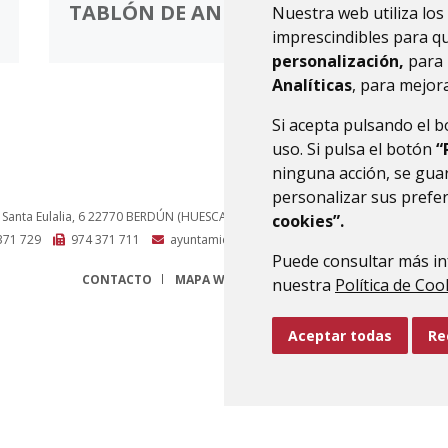
TABLÓN DE ANUNCIOS
Nuestra web utiliza los
imprescindibles para q
personalización,
para 
Analíticas
, para mejora
Si acepta pulsando el 
uso. Si pulsa el botón
“
ninguna acción, se guar
personalizar sus prefe
 Santa Eulalia, 6
22770
BERDÚN (HUESCA)
- ARAGÓN
(ESPAÑA)
cookies”.
371 729
974 371 711
ayuntamiento@canaldeberdun.es
Puede consultar más in
CONTACTO
MAPA WEB
AVISO LEGAL
PROTECCIÓN 
nuestra
Política de Coo
Aceptar todas
Re