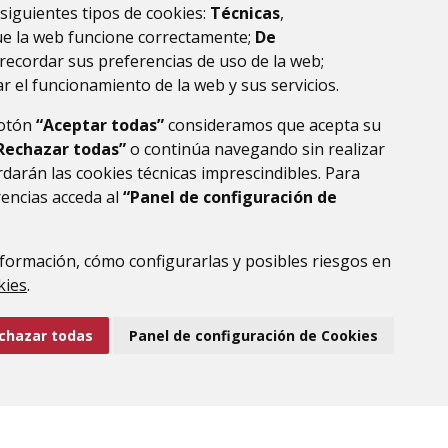
AGENDA
 siguientes tipos de cookies:
Técnicas
,
ue la web funcione correctamente;
De
recordar sus preferencias de uso de la web;
r el funcionamiento de la web y sus servicios.
botón
“Aceptar todas”
consideramos que acepta su
Rechazar todas”
o continúa navegando sin realizar
darán las cookies técnicas imprescindibles. Para
rencias acceda al
“Panel de configuración de
formación, cómo configurarlas y posibles riesgos en
DE DATOS
ACCESIBILIDAD
POLÍTICA DE COOKIES
kies
.
ENLACE EXTERNO AL
chazar todas
Panel de configuración de Cookies