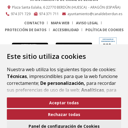
Plaza Santa Eulalia, 6
22770
BERDÚN (HUESCA)
- ARAGÓN
(ESPAÑA)
974 371 729
974 371 711
ayuntamiento@canaldeberdun.es
CONTACTO
MAPA WEB
AVISO LEGAL
PROTECCIÓN DE DATOS
ACCESIBILIDAD
POLÍTICA DE COOKIES
ENLACE
Este sitio utiliza cookies
Nuestra web utiliza los siguientes tipos de cookies:
Técnicas
, imprescindibles para que la web funcione
correctamente;
De personalización,
para recordar
sus preferencias de uso de la web;
Analíticas
, para
mejorar el funcionamiento de la web y sus servicios.
Aceptar todas
Si acepta pulsando el botón
“Aceptar todas”
Rechazar todas
consideramos que acepta su uso. Si pulsa el botón
“Rechazar todas”
o continúa navegando sin realizar
Panel de configuración de Cookies