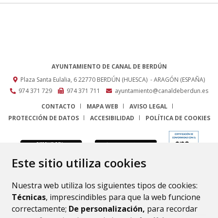
AYUNTAMIENTO DE CANAL DE BERDÚN
Plaza Santa Eulalia, 6
22770
BERDÚN (HUESCA)
- ARAGÓN
(ESPAÑA)
974 371 729
974 371 711
ayuntamiento@canaldeberdun.es
CONTACTO
MAPA WEB
AVISO LEGAL
PROTECCIÓN DE DATOS
ACCESIBILIDAD
POLÍTICA DE COOKIES
ENLACE
Este sitio utiliza cookies
Nuestra web utiliza los siguientes tipos de cookies:
Técnicas
, imprescindibles para que la web funcione
correctamente;
De personalización,
para recordar