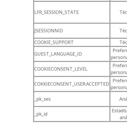
LFR_SESSION_STATE
Téc
JSESSIONNID
Téc
COOKIE_SUPPORT
Téc
Prefer
GUEST_LANGUAGE_ID
persona
Prefer
COOKIECONSENT_LEVEL
persona
Prefer
COKKIECONSENT_USER.ACCEPTED
persona
_pk_ses
Aná
Estadís
_pk_id
aná