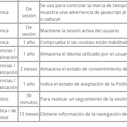
Se usa para controlar la marca de tiempo 
De
nica
muestra una advertencia de javascript al
sesión
o caducar.
De
nica
Mantiene la sesión activa del usuario.
sesión
nica
1 año
Comprueba si las cookies están habilita
encias /
1 año
Almacena el idioma utilizado por el usuar
lización
encias /
2 meses
Almacena el estado de consentimiento de
lización
encias /
1 año
Indica el estado de aceptación de la Polít
lización
30
lisis
Para realizar un seguimiento de la sesió
minutos
tica / de
13 meses
Obtiene información de la navegación de 
lisis