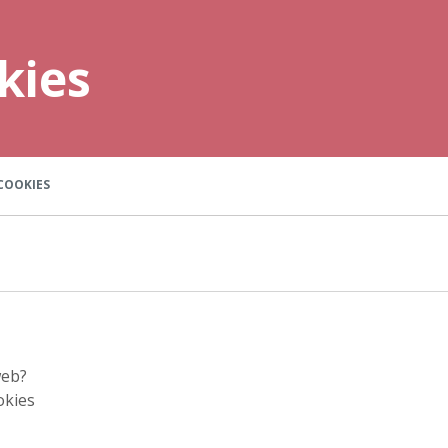
kies
COOKIES
web?
okies