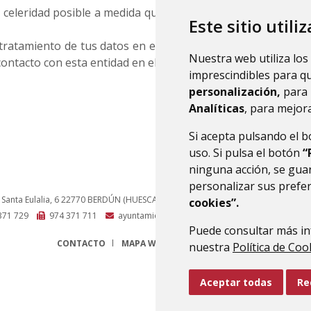
celeridad posible a medida que vayan cambiando los servicio
Este sitio utili
ratamiento de tus datos en el apartado Política de Privacid
Nuestra web utiliza los
ontacto con esta entidad en el siguiente correo electrónico:
imprescindibles para q
personalización,
para 
Analíticas
, para mejora
Si acepta pulsando el 
uso. Si pulsa el botón
“
ninguna acción, se guar
personalizar sus prefe
 Santa Eulalia, 6
22770
BERDÚN (HUESCA)
- ARAGÓN
(ESPAÑA)
cookies”.
371 729
974 371 711
ayuntamiento@canaldeberdun.es
Puede consultar más in
CONTACTO
MAPA WEB
AVISO LEGAL
PROTECCIÓN 
nuestra
Política de Coo
Aceptar todas
Re