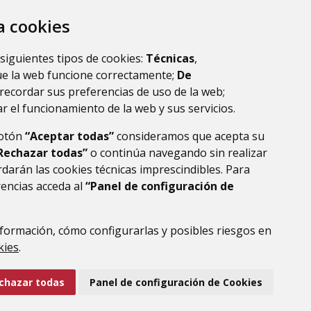
s ofrecidos en los sitios webs y las cookies
za cookies
ad. No obstante, si tiene alguna duda sobre
 siguientes tipos de cookies:
Técnicas
,
lopd@dphuesca.es
ue la web funcione correctamente;
De
recordar sus preferencias de uso de la web;
r el funcionamiento de la web y sus servicios.
botón
“Aceptar todas”
consideramos que acepta su
Rechazar todas”
o continúa navegando sin realizar
darán las cookies técnicas imprescindibles. Para
rencias acceda al
“Panel de configuración de
formación, cómo configurarlas y posibles riesgos en
DE DATOS
ACCESIBILIDAD
POLÍTICA DE COOKIES
kies
.
ENLACE EXTERNO AL
chazar todas
Panel de configuración de Cookies