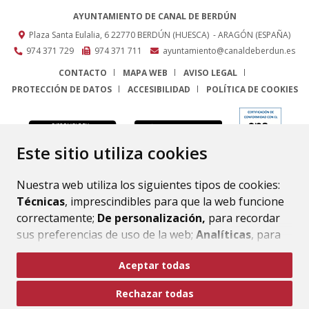
AYUNTAMIENTO DE CANAL DE BERDÚN
Plaza Santa Eulalia, 6
22770
BERDÚN (HUESCA)
- ARAGÓN
(ESPAÑA)
974 371 729
974 371 711
ayuntamiento@canaldeberdun.es
CONTACTO
MAPA WEB
AVISO LEGAL
PROTECCIÓN DE DATOS
ACCESIBILIDAD
POLÍTICA DE COOKIES
ENLACE
Este sitio utiliza cookies
Nuestra web utiliza los siguientes tipos de cookies:
Técnicas
, imprescindibles para que la web funcione
correctamente;
De personalización,
para recordar
sus preferencias de uso de la web;
Analíticas
, para
mejorar el funcionamiento de la web y sus servicios.
Aceptar todas
Si acepta pulsando el botón
“Aceptar todas”
Rechazar todas
consideramos que acepta su uso. Si pulsa el botón