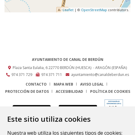
Leaflet
| ©
OpenStreetMap
contributors.
AYUNTAMIENTO DE CANAL DE BERDÚN
Plaza Santa Eulalia, 6
22770
BERDÚN (HUESCA)
- ARAGÓN
(ESPAÑA)
974 371 729
974 371 711
ayuntamiento@canaldeberdun.es
CONTACTO
MAPA WEB
AVISO LEGAL
PROTECCIÓN DE DATOS
ACCESIBILIDAD
POLÍTICA DE COOKIES
ENLACE
Este sitio utiliza cookies
Nuestra web utiliza los siguientes tipos de cookies: