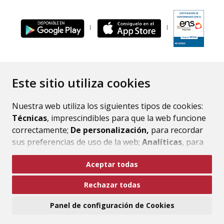
ENLACE
Este sitio utiliza cookies
Nuestra web utiliza los siguientes tipos de cookies:
Técnicas
, imprescindibles para que la web funcione
correctamente;
De personalización,
para recordar
sus preferencias de uso de la web;
Analíticas
, para
mejorar el funcionamiento de la web y sus servicios.
Aceptar todas
Si acepta pulsando el botón
“Aceptar todas”
Rechazar todas
consideramos que acepta su uso. Si pulsa el botón
“Rechazar todas”
o continúa navegando sin realizar
Panel de configuración de Cookies
ninguna acción, se guardarán las cookies técnicas
imprescindibles. Para personalizar sus preferencias