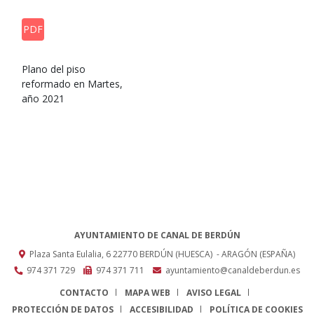
PDF
Plano del piso
reformado en Martes,
año 2021
AYUNTAMIENTO DE CANAL DE BERDÚN
Plaza Santa Eulalia, 6
22770
BERDÚN (HUESCA)
- ARAGÓN
(ESPAÑA)
974 371 729
974 371 711
ayuntamiento@canaldeberdun.es
CONTACTO
MAPA WEB
AVISO LEGAL
PROTECCIÓN DE DATOS
ACCESIBILIDAD
POLÍTICA DE COOKIES