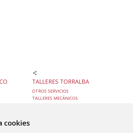
ICO
TALLERES TORRALBA
OTROS SERVICIOS
TALLERES MECÁNICOS
SERVICIOS / MAQUINARIA
S
Servicios agrícolas
ARIA
za cookies