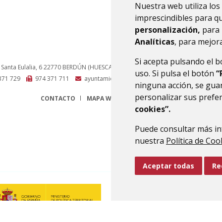
Nuestra web utiliza los
imprescindibles para q
personalización,
para 
Analíticas
, para mejora
Si acepta pulsando el 
 Santa Eulalia, 6
22770
BERDÚN (HUESCA)
- ARAGÓN
(ESPAÑA)
uso. Si pulsa el botón
“
371 729
974 371 711
ayuntamiento@canaldeberdun.es
ninguna acción, se guar
personalizar sus prefe
CONTACTO
MAPA WEB
AVISO LEGAL
PROTECCIÓN 
cookies”.
Puede consultar más in
nuestra
Política de Coo
Aceptar todas
Re