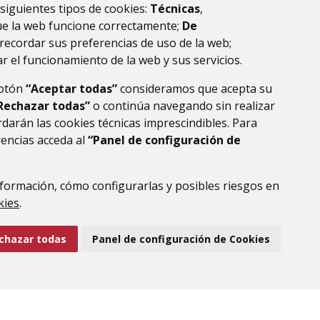
 siguientes tipos de cookies:
Técnicas
,
ue la web funcione correctamente;
De
recordar sus preferencias de uso de la web;
r el funcionamiento de la web y sus servicios.
botón
“Aceptar todas”
consideramos que acepta su
Rechazar todas”
o continúa navegando sin realizar
darán las cookies técnicas imprescindibles. Para
rencias acceda al
“Panel de configuración de
DE DATOS
ACCESIBILIDAD
POLÍTICA DE COOKIES
ENLACE EXTERNO AL
formación, cómo configurarlas y posibles riesgos en
kies
.
chazar todas
Panel de configuración de Cookies