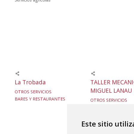
La Trobada
TALLER MECAN
MIGUEL LANAU
OTROS SERVICIOS
BARES Y RESTAURANTES
OTROS SERVICIOS
TALLERES MECÁNICO
SERVICIOS / MAQUIN
Servicios agrícolas
Este sitio utili