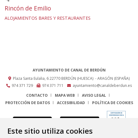
Rincón de Emilio
ALOJAMIENTOS
BARES Y RESTAURANTES
AYUNTAMIENTO DE CANAL DE BERDÚN
Plaza Santa Eulalia, 6
22770
BERDÚN (HUESCA)
- ARAGÓN
(ESPAÑA)
974 371 729
974 371 711
ayuntamiento@canaldeberdun.es
CONTACTO
MAPA WEB
AVISO LEGAL
PROTECCIÓN DE DATOS
ACCESIBILIDAD
POLÍTICA DE COOKIES
ENLACE
Este sitio utiliza cookies