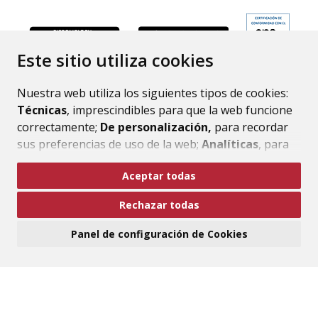
ENLACE
Este sitio utiliza cookies
Nuestra web utiliza los siguientes tipos de cookies:
Técnicas
, imprescindibles para que la web funcione
correctamente;
De personalización,
para recordar
sus preferencias de uso de la web;
Analíticas
, para
mejorar el funcionamiento de la web y sus servicios.
Aceptar todas
Si acepta pulsando el botón
“Aceptar todas”
Rechazar todas
consideramos que acepta su uso. Si pulsa el botón
“Rechazar todas”
o continúa navegando sin realizar
Panel de configuración de Cookies
ninguna acción, se guardarán las cookies técnicas
imprescindibles. Para personalizar sus preferencias
acceda al
“Panel de configuración de cookies”.
Puede consultar más información, cómo