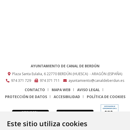
AYUNTAMIENTO DE CANAL DE BERDÚN
Plaza Santa Eulalia, 6
22770
BERDÚN (HUESCA)
- ARAGÓN
(ESPAÑA)
974 371 729
974 371 711
ayuntamiento@canaldeberdun.es
CONTACTO
MAPA WEB
AVISO LEGAL
PROTECCIÓN DE DATOS
ACCESIBILIDAD
POLÍTICA DE COOKIES
ENLACE
Este sitio utiliza cookies