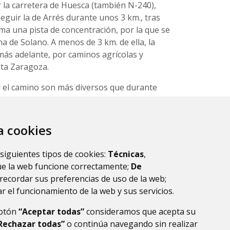
r la carretera de Huesca (también N-240),
guir la de Arrés durante unos 3 km., tras
oma una pista de concentración, por la que se
na de Solano. A menos de 3 km. de ella, la
 más adelante, por caminos agrícolas y
lta Zaragoza.
r el camino son más diversos que durante
 cristiano impulsó la veneración del cuerpo
za cookies
 lúdicos y culturales, ya que el sendero
 cultura que por sí solos merecen la pena la
 siguientes tipos de cookies:
Técnicas
,
ue la web funcione correctamente;
De
recordar sus preferencias de uso de la web;
r el funcionamiento de la web y sus servicios.
botón
“Aceptar todas”
consideramos que acepta su
Rechazar todas”
o continúa navegando sin realizar