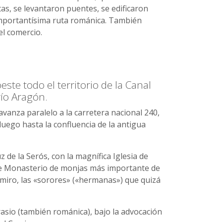
s, se levantaron puentes, se edificaron
 importantísima ruta románica. También
l comercio.
ste todo el territorio de la Canal
río Aragón.
vanza paralelo a la carretera nacional 240,
luego hasta la confluencia de la antigua
de la Serós, con la magnífica Iglesia de
bre Monasterio de monjas más importante de
Ramiro, las «sorores» («hermanas») que quizá
prasio (también románica), bajo la advocación