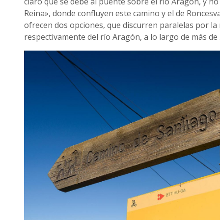
claro que se debe al puente sobre el río Aragón, y no
Reina», donde confluyen este camino y el de Roncesva
ofrecen dos opciones, que discurren paralelas por l
respectivamente del río Aragón, a lo largo de más de