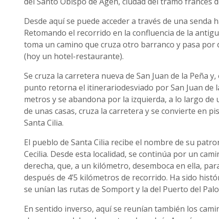
del Santo Obispo de Agen, ciudad del tramo francés d
Desde aquí se puede acceder a través de una senda h
Retomando el recorrido en la confluencia de la antigu
toma un camino que cruza otro barranco y pasa por d
(hoy un hotel-restaurante).
Se cruza la carretera nueva de San Juan de la Peña y, 
punto retorna el itinerariodesviado por San Juan de l
metros y se abandona por la izquierda, a lo largo de
de unas casas, cruza la carretera y se convierte en p
Santa Cilia.
El pueblo de Santa Cilia recibe el nombre de su patrona
Cecilia. Desde esta localidad, se continúa por un cam
derecha, que, a un kilómetro, desemboca en ella, para
después de 4’5 kilómetros de recorrido. Ha sido hist
se unían las rutas de Somport y la del Puerto del Pal
En sentido inverso, aquí se reunían también los cam