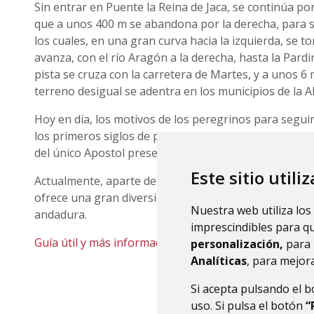
Sin entrar en Puente la Reina de Jaca, se continúa po
que a unos 400 m se abandona por la derecha, para se
los cuales, en una gran curva hacia la izquierda, se t
avanza, con el río Aragón a la derecha, hasta la Pardi
pista se cruza con la carretera de Martes, y a unos 6
terreno desigual se adentra en los municipios de la A
Hoy en día, los motivos de los peregrinos para segui
los primeros siglos de peregrinación, donde el fervor
del único Apostol presente en el occidente cristiano.
Este sitio utili
Actualmente, aparte de los religiosos, existen motivos
ofrece una gran diversidad de gentes, arte, historia y
Nuestra web utiliza los
andadura.
imprescindibles para q
Guía útil y más información
personalización,
para 
Analíticas
, para mejora
Si acepta pulsando el 
uso. Si pulsa el botón
“