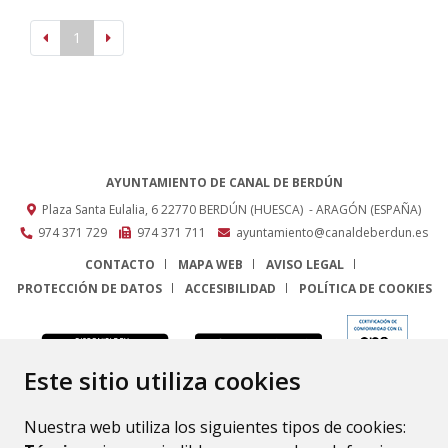
1
AYUNTAMIENTO DE CANAL DE BERDÚN
Plaza Santa Eulalia, 6
22770
BERDÚN (HUESCA)
- ARAGÓN
(ESPAÑA)
974 371 729
974 371 711
ayuntamiento@canaldeberdun.es
CONTACTO
MAPA WEB
AVISO LEGAL
PROTECCIÓN DE DATOS
ACCESIBILIDAD
POLÍTICA DE COOKIES
ENLACE
Este sitio utiliza cookies
Nuestra web utiliza los siguientes tipos de cookies: