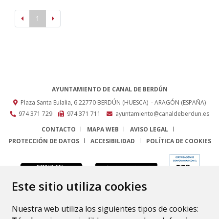
1
AYUNTAMIENTO DE CANAL DE BERDÚN
Plaza Santa Eulalia, 6
22770
BERDÚN (HUESCA)
- ARAGÓN
(ESPAÑA)
974 371 729
974 371 711
ayuntamiento@canaldeberdun.es
CONTACTO
MAPA WEB
AVISO LEGAL
PROTECCIÓN DE DATOS
ACCESIBILIDAD
POLÍTICA DE COOKIES
ENLACE
Este sitio utiliza cookies
Nuestra web utiliza los siguientes tipos de cookies: