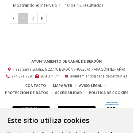
Mostrando el intervalo 1 - 10 de 12 resultados.
1
2
AYUNTAMIENTO DE CANAL DE BERDÚN
Plaza Santa Eulalia, 6
22770
BERDÚN (HUESCA)
- ARAGÓN
(ESPAÑA)
974 371 729
974 371 711
ayuntamiento@canaldeberdun.es
CONTACTO
MAPA WEB
AVISO LEGAL
PROTECCIÓN DE DATOS
ACCESIBILIDAD
POLÍTICA DE COOKIES
ENLACE
Este sitio utiliza cookies