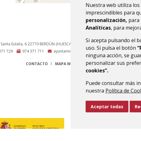
Nuestra web utiliza los
imprescindibles para q
personalización,
para 
Analíticas
, para mejora
Si acepta pulsando el 
 Santa Eulalia, 6
22770
BERDÚN (HUESCA)
- ARAGÓN
(ESPAÑA)
uso. Si pulsa el botón
“
371 729
974 371 711
ayuntamiento@canaldeberdun.es
ninguna acción, se guar
personalizar sus prefe
CONTACTO
MAPA WEB
AVISO LEGAL
PROTECCIÓN 
cookies”.
Puede consultar más in
nuestra
Política de Coo
Aceptar todas
Re