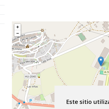
+
−
Este sitio utili