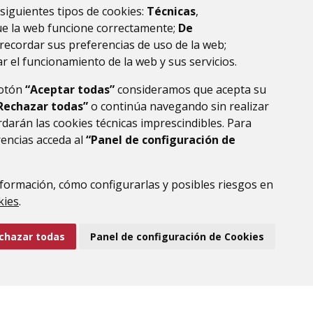
Leaflet
| ©
OpenStreetMap
contributors.
 siguientes tipos de cookies:
Técnicas
,
ue la web funcione correctamente;
De
recordar sus preferencias de uso de la web;
r el funcionamiento de la web y sus servicios.
botón
“Aceptar todas”
consideramos que acepta su
Rechazar todas”
o continúa navegando sin realizar
darán las cookies técnicas imprescindibles. Para
rencias acceda al
“Panel de configuración de
DE DATOS
ACCESIBILIDAD
POLÍTICA DE COOKIES
ENLACE EXTERNO AL
formación, cómo configurarlas y posibles riesgos en
kies
.
chazar todas
Panel de configuración de Cookies