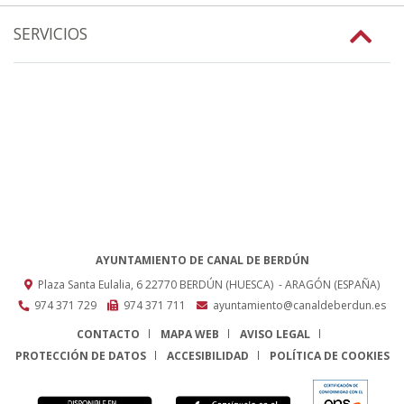
SERVICIOS
AYUNTAMIENTO DE CANAL DE BERDÚN
Plaza Santa Eulalia, 6
22770
BERDÚN (HUESCA)
- ARAGÓN
(ESPAÑA)
974 371 729
974 371 711
ayuntamiento@canaldeberdun.es
CONTACTO
MAPA WEB
AVISO LEGAL
PROTECCIÓN DE DATOS
ACCESIBILIDAD
POLÍTICA DE COOKIES
ENLACE