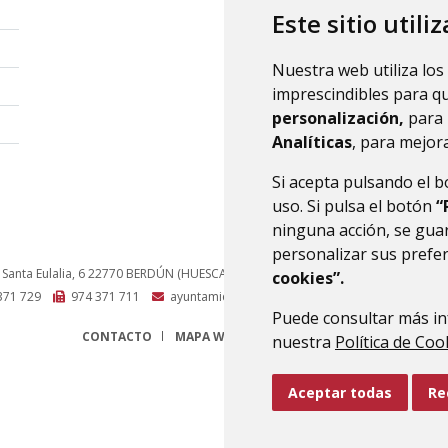
Este sitio utili
Nuestra web utiliza los
imprescindibles para q
personalización,
para 
Analíticas
, para mejora
Si acepta pulsando el 
uso. Si pulsa el botón
“
ninguna acción, se guar
personalizar sus prefe
 Santa Eulalia, 6
22770
BERDÚN (HUESCA)
- ARAGÓN
(ESPAÑA)
cookies”.
371 729
974 371 711
ayuntamiento@canaldeberdun.es
Puede consultar más in
CONTACTO
MAPA WEB
AVISO LEGAL
PROTECCIÓN 
nuestra
Política de Coo
Aceptar todas
Re