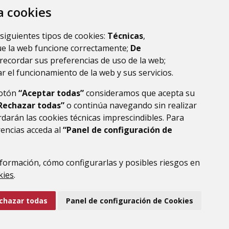
za cookies
 siguientes tipos de cookies:
Técnicas
,
ue la web funcione correctamente;
De
recordar sus preferencias de uso de la web;
r el funcionamiento de la web y sus servicios.
botón
“Aceptar todas”
consideramos que acepta su
Rechazar todas”
o continúa navegando sin realizar
darán las cookies técnicas imprescindibles. Para
rencias acceda al
“Panel de configuración de
formación, cómo configurarlas y posibles riesgos en
DE DATOS
ACCESIBILIDAD
POLÍTICA DE COOKIES
kies
.
ENLACE EXTERNO AL
chazar todas
Panel de configuración de Cookies