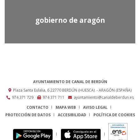
gobierno de aragón
AYUNTAMIENTO DE CANAL DE BERDÚN
Plaza Santa Eulalia, 6
22770
BERDÚN (HUESCA)
- ARAGÓN
(ESPAÑA)
974 371 729
974 371 711
ayuntamiento@canaldeberdun.es
CONTACTO
MAPA WEB
AVISO LEGAL
PROTECCIÓN DE DATOS
ACCESIBILIDAD
POLÍTICA DE COOKIES
ENLACE