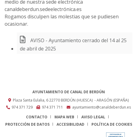
medio de nuestra sede electrónica
canaldeberdun.sedeelectrónica.es
Rogamos disculpen las molestias que se pudiesen
ocasionar.
AVISO - Ayuntamiento cerrado del 14 al 25
de abril de 2025
AYUNTAMIENTO DE CANAL DE BERDÚN
Plaza Santa Eulalia, 6
22770
BERDÚN (HUESCA)
- ARAGÓN
(ESPAÑA)
974 371 729
974 371 711
ayuntamiento@canaldeberdun.es
CONTACTO
MAPA WEB
AVISO LEGAL
PROTECCIÓN DE DATOS
ACCESIBILIDAD
POLÍTICA DE COOKIES
ENLACE