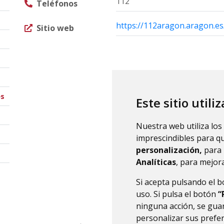
112
Teléfonos
https://112aragon.aragon.es
Sitio web
és
Este sitio utili
Nuestra web utiliza los
imprescindibles para q
personalización,
para 
Analíticas
, para mejora
Si acepta pulsando el 
uso. Si pulsa el botón
“
ninguna acción, se guar
personalizar sus prefe