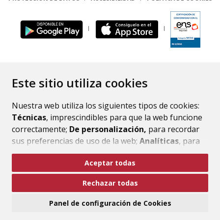
ENLACE
Este sitio utiliza cookies
Nuestra web utiliza los siguientes tipos de cookies:
Técnicas
, imprescindibles para que la web funcione
correctamente;
De personalización,
para recordar
sus preferencias de uso de la web;
Analíticas
, para
mejorar el funcionamiento de la web y sus servicios.
Aceptar todas
Si acepta pulsando el botón
“Aceptar todas”
Rechazar todas
consideramos que acepta su uso. Si pulsa el botón
“Rechazar todas”
o continúa navegando sin realizar
Panel de configuración de Cookies
ninguna acción, se guardarán las cookies técnicas
imprescindibles. Para personalizar sus preferencias