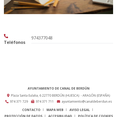
974377048
Teléfonos
AYUNTAMIENTO DE CANAL DE BERDÚN
Plaza Santa Eulalia, 6
22770
BERDÚN (HUESCA)
- ARAGÓN
(ESPAÑA)
974 371 729
974 371 711
ayuntamiento@canaldeberdun.es
CONTACTO
MAPA WEB
AVISO LEGAL
PROTECCIÓN DE DATOS
ACCESIBILIDAD
POLÍTICA DE COOKIES