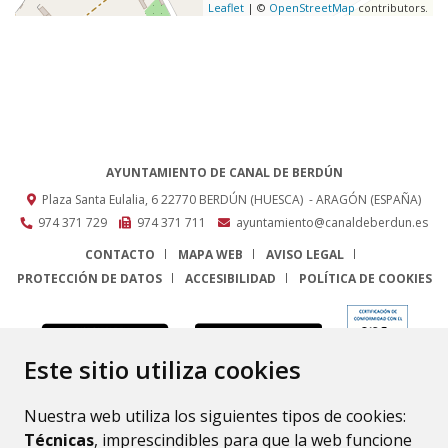
Leaflet
| ©
OpenStreetMap
contributors.
AYUNTAMIENTO DE CANAL DE BERDÚN
Plaza Santa Eulalia, 6
22770
BERDÚN (HUESCA)
- ARAGÓN
(ESPAÑA)
974 371 729
974 371 711
ayuntamiento@canaldeberdun.es
CONTACTO
MAPA WEB
AVISO LEGAL
PROTECCIÓN DE DATOS
ACCESIBILIDAD
POLÍTICA DE COOKIES
ENLACE
Este sitio utiliza cookies
Nuestra web utiliza los siguientes tipos de cookies:
Técnicas
, imprescindibles para que la web funcione