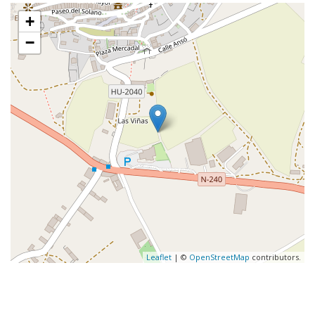
+
−
Leaflet
| ©
OpenStreetMap
contributors.