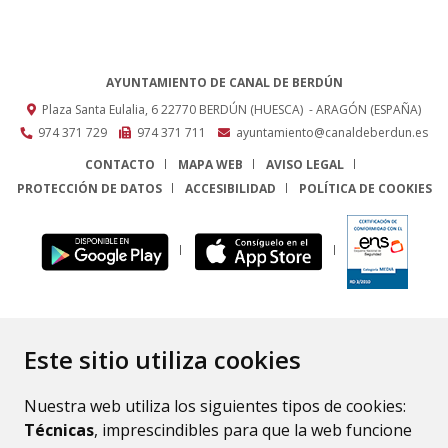
AYUNTAMIENTO DE CANAL DE BERDÚN
Plaza Santa Eulalia, 6
22770
BERDÚN (HUESCA)
- ARAGÓN
(ESPAÑA)
974 371 729
974 371 711
ayuntamiento@canaldeberdun.es
CONTACTO
MAPA WEB
AVISO LEGAL
PROTECCIÓN DE DATOS
ACCESIBILIDAD
POLÍTICA DE COOKIES
ENLACE
Este sitio utiliza cookies
Nuestra web utiliza los siguientes tipos de cookies:
Técnicas
, imprescindibles para que la web funcione