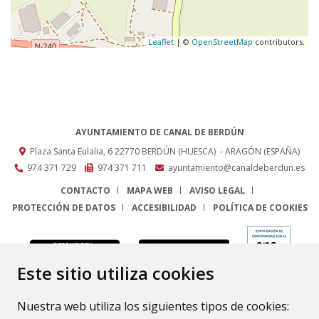
Leaflet
| ©
OpenStreetMap
contributors.
AYUNTAMIENTO DE CANAL DE BERDÚN
Plaza Santa Eulalia, 6
22770
BERDÚN (HUESCA)
- ARAGÓN
(ESPAÑA)
974 371 729
974 371 711
ayuntamiento@canaldeberdun.es
CONTACTO
MAPA WEB
AVISO LEGAL
PROTECCIÓN DE DATOS
ACCESIBILIDAD
POLÍTICA DE COOKIES
ENLACE
Este sitio utiliza cookies
Nuestra web utiliza los siguientes tipos de cookies: