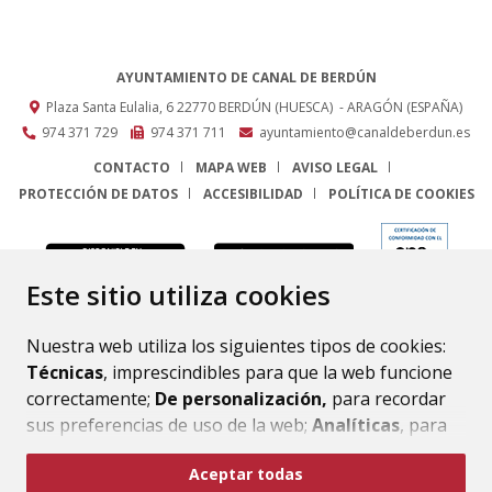
AYUNTAMIENTO DE CANAL DE BERDÚN
Plaza Santa Eulalia, 6
22770
BERDÚN (HUESCA)
- ARAGÓN
(ESPAÑA)
974 371 729
974 371 711
ayuntamiento@canaldeberdun.es
CONTACTO
MAPA WEB
AVISO LEGAL
PROTECCIÓN DE DATOS
ACCESIBILIDAD
POLÍTICA DE COOKIES
ENLACE
Este sitio utiliza cookies
Nuestra web utiliza los siguientes tipos de cookies:
Técnicas
, imprescindibles para que la web funcione
correctamente;
De personalización,
para recordar
sus preferencias de uso de la web;
Analíticas
, para
mejorar el funcionamiento de la web y sus servicios.
Aceptar todas