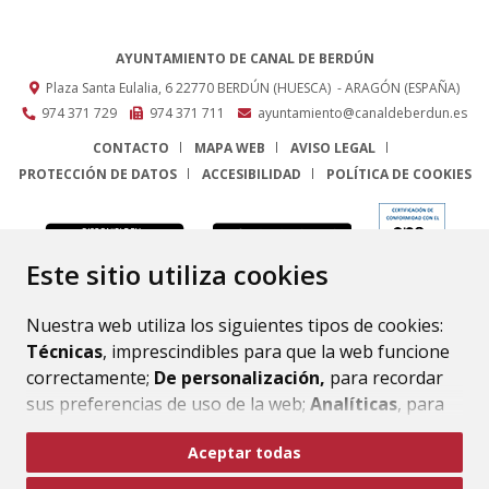
AYUNTAMIENTO DE CANAL DE BERDÚN
Plaza Santa Eulalia, 6
22770
BERDÚN (HUESCA)
- ARAGÓN
(ESPAÑA)
974 371 729
974 371 711
ayuntamiento@canaldeberdun.es
CONTACTO
MAPA WEB
AVISO LEGAL
PROTECCIÓN DE DATOS
ACCESIBILIDAD
POLÍTICA DE COOKIES
ENLACE
Este sitio utiliza cookies
Nuestra web utiliza los siguientes tipos de cookies:
Técnicas
, imprescindibles para que la web funcione
correctamente;
De personalización,
para recordar
sus preferencias de uso de la web;
Analíticas
, para
mejorar el funcionamiento de la web y sus servicios.
Aceptar todas
Si acepta pulsando el botón
“Aceptar todas”