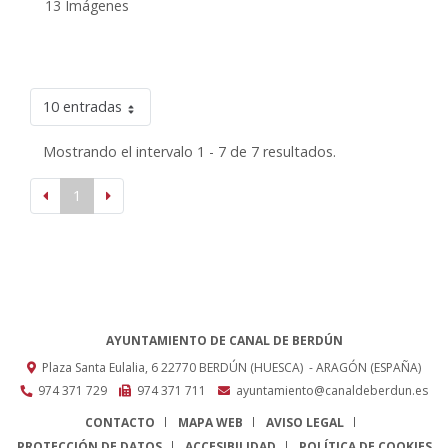
13 Imágenes
10 entradas
Mostrando el intervalo 1 - 7 de 7 resultados.
1
AYUNTAMIENTO DE CANAL DE BERDÚN
Plaza Santa Eulalia, 6
22770
BERDÚN (HUESCA)
- ARAGÓN
(ESPAÑA)
974 371 729
974 371 711
ayuntamiento@canaldeberdun.es
CONTACTO
MAPA WEB
AVISO LEGAL
PROTECCIÓN DE DATOS
ACCESIBILIDAD
POLÍTICA DE COOKIES