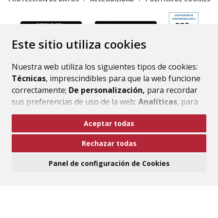
ENLACE
Este sitio utiliza cookies
Nuestra web utiliza los siguientes tipos de cookies:
Técnicas
, imprescindibles para que la web funcione
correctamente;
De personalización,
para recordar
sus preferencias de uso de la web;
Analíticas
, para
mejorar el funcionamiento de la web y sus servicios.
Aceptar todas
Si acepta pulsando el botón
“Aceptar todas”
Rechazar todas
consideramos que acepta su uso. Si pulsa el botón
“Rechazar todas”
o continúa navegando sin realizar
Panel de configuración de Cookies
ninguna acción, se guardarán las cookies técnicas
imprescindibles. Para personalizar sus preferencias
acceda al
“Panel de configuración de cookies”.
Puede consultar más información, cómo