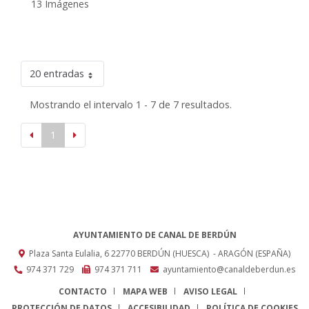
13 Imágenes
20 entradas
Mostrando el intervalo 1 - 7 de 7 resultados.
1
AYUNTAMIENTO DE CANAL DE BERDÚN
Plaza Santa Eulalia, 6
22770
BERDÚN (HUESCA)
- ARAGÓN
(ESPAÑA)
974 371 729
974 371 711
ayuntamiento@canaldeberdun.es
CONTACTO
MAPA WEB
AVISO LEGAL
PROTECCIÓN DE DATOS
ACCESIBILIDAD
POLÍTICA DE COOKIES