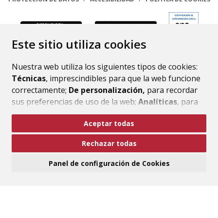
ENLACE
Este sitio utiliza cookies
Nuestra web utiliza los siguientes tipos de cookies:
Técnicas
, imprescindibles para que la web funcione
correctamente;
De personalización,
para recordar
sus preferencias de uso de la web;
Analíticas
, para
mejorar el funcionamiento de la web y sus servicios.
Aceptar todas
Si acepta pulsando el botón
“Aceptar todas”
Rechazar todas
consideramos que acepta su uso. Si pulsa el botón
“Rechazar todas”
o continúa navegando sin realizar
Panel de configuración de Cookies
ninguna acción, se guardarán las cookies técnicas
imprescindibles. Para personalizar sus preferencias
acceda al
“Panel de configuración de cookies”.
Puede consultar más información, cómo