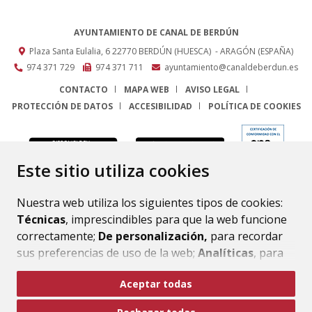
AYUNTAMIENTO DE CANAL DE BERDÚN
Plaza Santa Eulalia, 6
22770
BERDÚN (HUESCA)
- ARAGÓN
(ESPAÑA)
974 371 729
974 371 711
ayuntamiento@canaldeberdun.es
CONTACTO
MAPA WEB
AVISO LEGAL
PROTECCIÓN DE DATOS
ACCESIBILIDAD
POLÍTICA DE COOKIES
ENLACE
Este sitio utiliza cookies
Nuestra web utiliza los siguientes tipos de cookies:
Técnicas
, imprescindibles para que la web funcione
correctamente;
De personalización,
para recordar
sus preferencias de uso de la web;
Analíticas
, para
mejorar el funcionamiento de la web y sus servicios.
Aceptar todas
Si acepta pulsando el botón
“Aceptar todas”