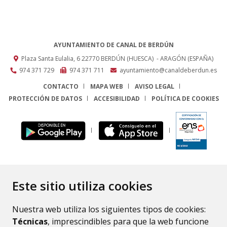
AYUNTAMIENTO DE CANAL DE BERDÚN
Plaza Santa Eulalia, 6
22770
BERDÚN (HUESCA)
- ARAGÓN
(ESPAÑA)
974 371 729
974 371 711
ayuntamiento@canaldeberdun.es
CONTACTO
MAPA WEB
AVISO LEGAL
PROTECCIÓN DE DATOS
ACCESIBILIDAD
POLÍTICA DE COOKIES
ENLACE
Este sitio utiliza cookies
Nuestra web utiliza los siguientes tipos de cookies:
Técnicas
, imprescindibles para que la web funcione