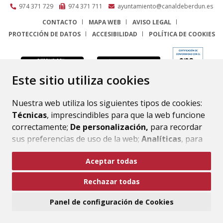
974 371 729
974 371 711
ayuntamiento@canaldeberdun.es
CONTACTO
MAPA WEB
AVISO LEGAL
PROTECCIÓN DE DATOS
ACCESIBILIDAD
POLÍTICA DE COOKIES
ENLACE
Este sitio utiliza cookies
Nuestra web utiliza los siguientes tipos de cookies:
Técnicas
, imprescindibles para que la web funcione
correctamente;
De personalización,
para recordar
sus preferencias de uso de la web;
Analíticas
, para
mejorar el funcionamiento de la web y sus servicios.
Aceptar todas
Si acepta pulsando el botón
“Aceptar todas”
Rechazar todas
consideramos que acepta su uso. Si pulsa el botón
“Rechazar todas”
o continúa navegando sin realizar
Panel de configuración de Cookies
ninguna acción, se guardarán las cookies técnicas
imprescindibles. Para personalizar sus preferencias