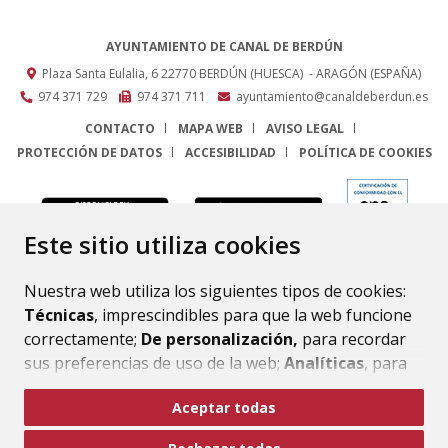
AYUNTAMIENTO DE CANAL DE BERDÚN
Plaza Santa Eulalia, 6
22770
BERDÚN (HUESCA)
- ARAGÓN
(ESPAÑA)
974 371 729
974 371 711
ayuntamiento@canaldeberdun.es
CONTACTO
MAPA WEB
AVISO LEGAL
PROTECCIÓN DE DATOS
ACCESIBILIDAD
POLÍTICA DE COOKIES
ENLACE
Este sitio utiliza cookies
Nuestra web utiliza los siguientes tipos de cookies:
Técnicas
, imprescindibles para que la web funcione
correctamente;
De personalización,
para recordar
sus preferencias de uso de la web;
Analíticas
, para
mejorar el funcionamiento de la web y sus servicios.
Aceptar todas
Si acepta pulsando el botón
“Aceptar todas”