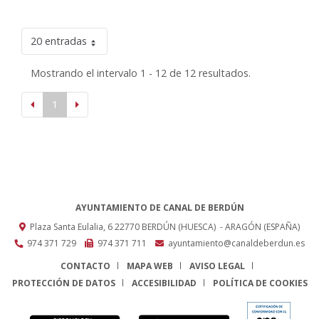
20 entradas
Mostrando el intervalo 1 - 12 de 12 resultados.
1
AYUNTAMIENTO DE CANAL DE BERDÚN
Plaza Santa Eulalia, 6
22770
BERDÚN (HUESCA)
- ARAGÓN
(ESPAÑA)
974 371 729
974 371 711
ayuntamiento@canaldeberdun.es
CONTACTO
MAPA WEB
AVISO LEGAL
PROTECCIÓN DE DATOS
ACCESIBILIDAD
POLÍTICA DE COOKIES
ENLACE