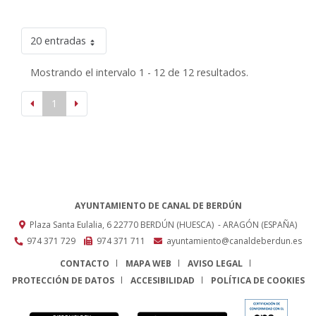
20 entradas
Mostrando el intervalo 1 - 12 de 12 resultados.
1
AYUNTAMIENTO DE CANAL DE BERDÚN
Plaza Santa Eulalia, 6
22770
BERDÚN (HUESCA)
- ARAGÓN
(ESPAÑA)
974 371 729
974 371 711
ayuntamiento@canaldeberdun.es
CONTACTO
MAPA WEB
AVISO LEGAL
PROTECCIÓN DE DATOS
ACCESIBILIDAD
POLÍTICA DE COOKIES
ENLACE